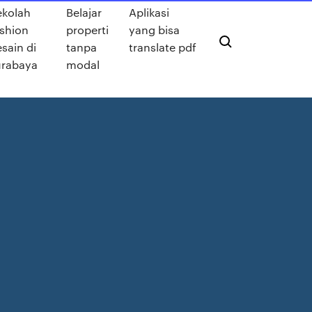
ekolah
Belajar
Aplikasi
ashion
properti
yang bisa
sain di
tanpa
translate pdf
urabaya
modal