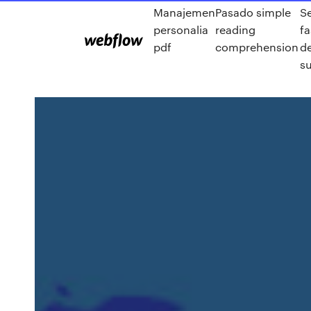
Manajemen
Pasado simple
S
personalia
reading
f
pdf
comprehension
de
s